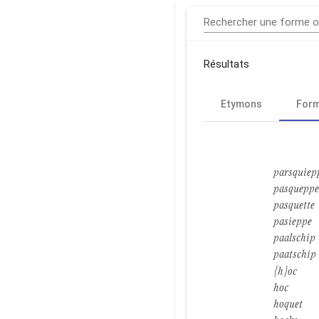
Rechercher une forme 
Résultats
Etymons
For
parsquiep
pasqueppe
pasquette
pasieppe
paalschip
paatschip
{h}oc
hoc
hoquet